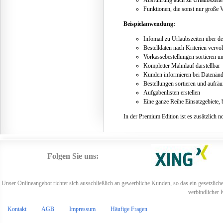
Ausführung auch zu Urlaubszeit
Funktionen, die sonst nur große 
Beispielanwendung:
Infomail zu Urlaubszeiten über d
Bestelldaten nach Kriterien vervo
Vorkassebestellungen sortieren u
Kompletter Mahnlauf darstellbar
Kunden informieren bei Datenänd
Bestellungen sortieren und aufrä
Aufgabenlisten erstellen
Eine ganze Reihe Einsatzgebiete, b
In der Premium Edition ist es zusätzlich
Folgen Sie uns:
Unser Onlineangebot richtet sich ausschließlich an gewerbliche Kunden, so das ein gesetzlich
verbindlicher 
Kontakt
AGB
Impressum
Häufige Fragen